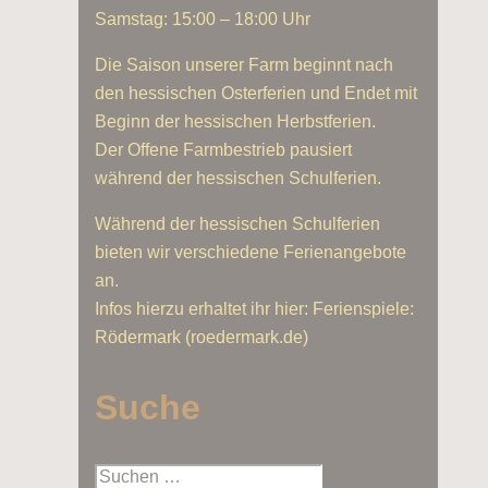
Samstag: 15:00 – 18:00 Uhr
Die Saison unserer Farm beginnt nach
den hessischen Osterferien und Endet mit
Beginn der hessischen Herbstferien.
Der Offene Farmbestrieb pausiert
während der hessischen Schulferien.
Während der hessischen Schulferien
bieten wir verschiedene Ferienangebote
an.
Infos hierzu erhaltet ihr hier: Ferienspiele:
Rödermark (roedermark.de)
Suche
Suchen