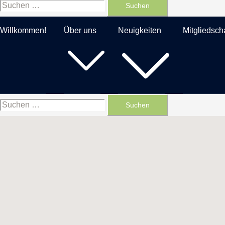
Suchen
nach:
Willkommen!
Über uns
Neuigkeiten
Mitgliedscha
Suchen
nach: