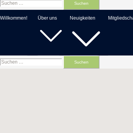
Suchen
nach:
Willkommen!
Über uns
Neuigkeiten
Mitgliedscha
Suchen
nach: