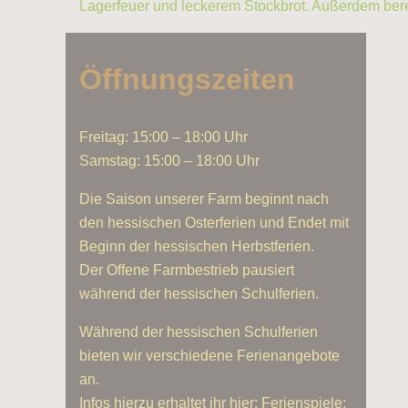
Lagerfeuer und leckerem Stockbrot. Außerdem bere
Öffnungszeiten
Freitag: 15:00 – 18:00 Uhr
Samstag: 15:00 – 18:00 Uhr
Die Saison unserer Farm beginnt nach
den hessischen Osterferien und Endet mit
Beginn der hessischen Herbstferien.
Der Offene Farmbestrieb pausiert
während der hessischen Schulferien.
Während der hessischen Schulferien
bieten wir verschiedene Ferienangebote
an.
Infos hierzu erhaltet ihr hier: Ferienspiele: