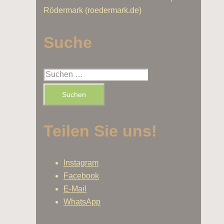
Rödermark (roedermark.de)
Suche
Suchen
nach:
Teilen Sie uns!
Instagram
Facebook
E-Mail
WhatsApp