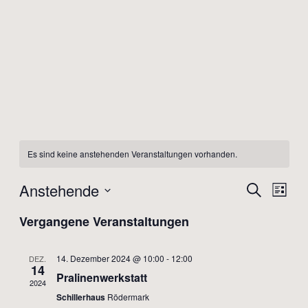
Es sind keine anstehenden Veranstaltungen vorhanden.
Anstehende
Veransta
Vera
Suche
Liste
Ansi
Suche
Datum
Vergangene Veranstaltungen
Navi
und
wählen.
Ansichte
14. Dezember 2024 @ 10:00
-
12:00
DEZ.
Navigati
14
Pralinenwerkstatt
2024
Schillerhaus
Rödermark